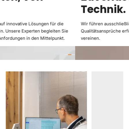
Technik.
Wir führen ausschließlich Produkte, die hochste
Qualitätsansprüche erfüllen und Präzision mit Perfektion
vereinen.
…