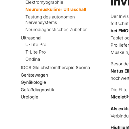
Inv
Elektromyographie
Neuromuskulärer Ultraschall
Der InVi
Testung des autonomen
Nervensystems
fortschri
Neurodiagnostisches Zubehör
bei EMG
Tablet o
Ultraschall
U-Lite Pro
Pro liefe
T-Lite Pro
Muskeln,
Ondina
Besonder
tDCS Gleichstromtherapie Sooma
Natus El
Gerätewagen
hochwert
Gynäkologie
Gefäßdiagnostik
Die Elit
Urologie
Nicolet
Als exkl
Verbindu
Highligh