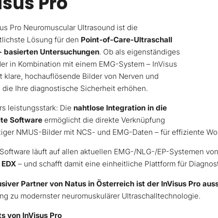
isus Pro
sus Pro Neuromuscular Ultrasound ist die
ttlichste Lösung für den
Point-of-Care-Ultraschall
- basierten Untersuchungen
. Ob als eigenständiges
der in Kombination mit einem EMG-System – InVisus
rt klare, hochauflösende Bilder von Nerven und
 die Ihre diagnostische Sicherheit erhöhen.
s leistungsstark: Die
nahtlose Integration in die
ite Software
ermöglicht die direkte Verknüpfung
iger NMUS-Bilder mit NCS- und EMG-Daten – für effiziente Wo
e Software läuft auf allen aktuellen EMG-/NLG-/EP-Systemen von
® EDX
– und schafft damit eine einheitliche Plattform für Diagno
usiver Partner von Natus in Österreich ist der InVisus Pro auss
ng zu modernster neuromuskulärer Ultraschalltechnologie.
ts von InVisus Pro