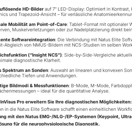
uflösende HD-Bilder
auf 7ʺ LED-Display: Optimiert in Kontrast
ics und Trapezoid-Ansicht – für verlässliche Anatomieerkennu
le Mobilität am Point-of-Care
: Tablet-Format mit optionaler
rven, Muskelverletzungen oder zur Nadelplatzierung direkt bei
igente Softwareintegration
: Die Verbindung mit Natus Elite Soft
it-Abgleich von NMUS-Bildern mit NCS-Studien im selben Work
ichsfunktion (“Insight NCS”)
: Side-by-Side-Vergleiche aktuel
ximale diagnostische Klarheit.
es Spektrum an Sonden
: Auswahl an linearen und konvexen Son
chiedliche Tiefen und Anwendungen.
ltige Bildmodi & Messfunktionen
: B-Mode, M-Mode, Farbdopple
ächenmessungen – ideal für die quantitative Analyse.
InVisus Pro erweitern Sie Ihre diagnostischen Möglichkeiten
on in die Natus Elite Software schafft einen einheitlichen Work
ng mit den Natus EMG-/NLG-/EP-Systemen (Keypoint, UltraPr
sung für die neurophysiologische Diagnostik.