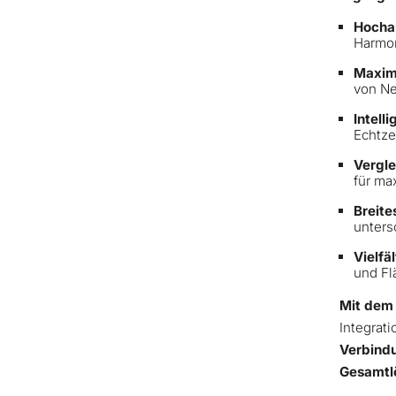
Hocha
Harmon
Maxima
von Ne
Intell
Echtze
Vergle
für ma
Breit
unters
Vielfä
und Fl
Mit dem 
Integrati
Verbindu
Gesamtlö