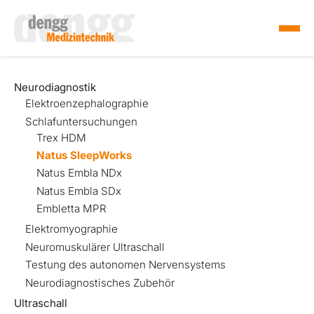
Produkte
Neurodiagnostik
Elektroenzephalographie
Unternehmen
Schlafuntersuchungen
Service & Support
Trex HDM
Kontakt
Natus SleepWorks
Natus Embla NDx
Natus Embla SDx
Embletta MPR
Elektromyographie
Neuromuskulärer Ultraschall
Testung des autonomen Nervensystems
Neurodiagnostisches Zubehör
Ultraschall